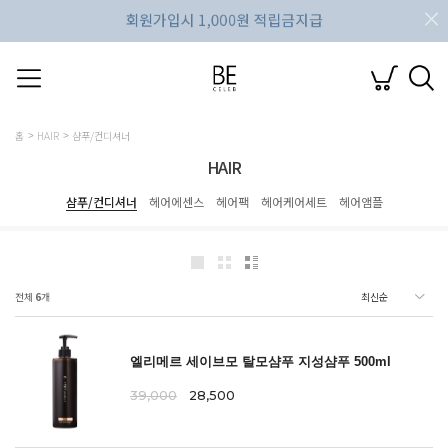
홈
HAIR
샴푸/컨디셔너
HAIR
샴푸/컨디셔너
헤어에센스
헤어팩
헤어케어세트
헤어앰플
전체
6
개
엘리메르 세이브모 탈모샴푸 지성샴푸 500ml
39,000
28,500